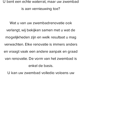
U bent een echte waterrat, maar uw zwembad
is aan vernieuwing toe?
Wat u van uw zwembadrenovatie ook
verlangt, wij bekijken samen met u wat de
mogelijkheden zijn en welk resultaat u mag
verwachten. Elke renovatie is immers anders
en vraagt vaak een andere aanpak en graad
van renovatie. De vorm van het zwembad is
enkel de basis.
U kan uw zwembad volledig volgens uw
persoonlijke smaak renoveren, zowel in het
type bad als in alle randafwerking.
Naast een zwembadrenovatie kunnen we uw
zwembad ook een stuk energiezuiniger en/of