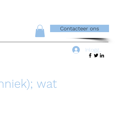
Contacteer ons
Inloggen
hniek); wat