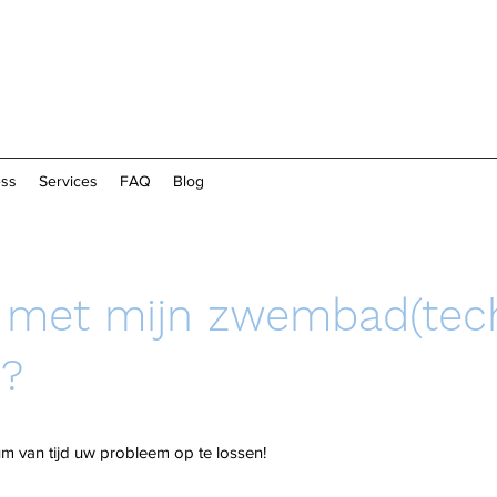
ess
Services
FAQ
Blog
is met mijn zwembad(tec
n?
um van tijd uw probleem op te lossen!